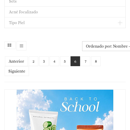
Sets
Acné Focalizado
Tipo Piel
Ordenado por: Nombre - 
Anterior
2
3
4
5
6
7
8
Siguiente