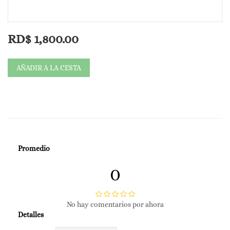
🎁 Oferta Green Friday:
RD$
1,800.00
RD$ 1,500 y llévate un Travel Size GRATIS para que tu protección
te acompañe a donde vayas.
AÑADIR A LA CESTA
✨ Beneficio clave:
Promedio
Hidratación + protección solar en un solo paso.
0
No hay comentarios por ahora
Ligero, no deja grasa ni sensación pegajosa.
Detalles