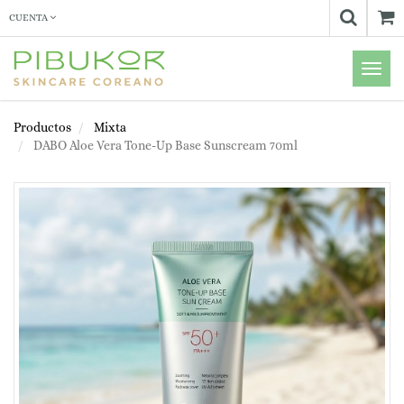
CUENTA
Menú
de
Naveg
Productos
Mixta
DABO Aloe Vera Tone-Up Base Sunscream 70ml