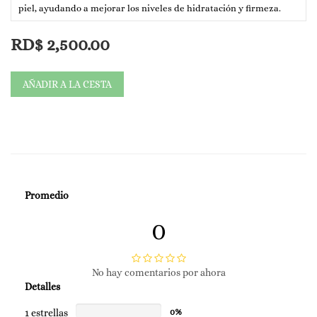
piel, ayudando a mejorar los niveles de hidratación y firmeza.
Me absorbo rápidamente en tu piel dejándola suave y tersa.
RD$
2,500.00
Textura: Acuosa Consistente
AÑADIR A LA CESTA
Tipo de Piel: normal, grasa, mixta, seca, excepto pieles con
tendencia a acné.
Promedio
0
No hay comentarios por ahora
Detalles
1 estrellas
0%