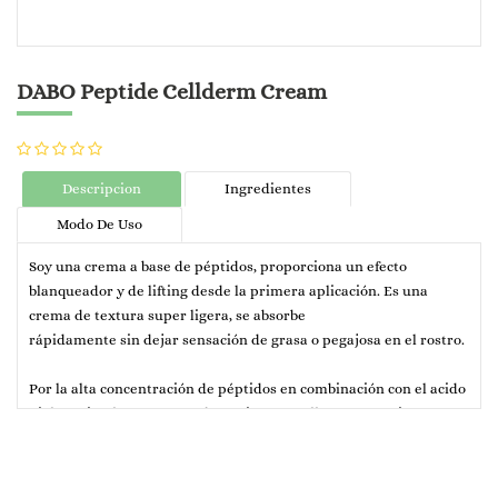
DABO Peptide Cellderm Cream
Descripcion
Ingredientes
Modo De Uso
Soy una crema a base de péptidos, proporciona un efecto
blanqueador y de lifting desde la primera aplicación. Es una
crema de textura super ligera, se absorbe
rápidamente sin dejar sensación de grasa o pegajosa en el rostro.
Por la alta concentración de péptidos en combinación con el acido
hialuronico, los extractos de pepino, centella, romero, ginseng, te
verde, vitaminas y los aminoácidos. La piel se suaviza, aumenta
su tono y se activa el proceso de regeneración.