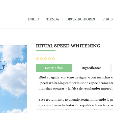
INICIO
TIENDA
DISTRIBUIDORES
PIBU
RITUAL SPEED WHITENING
Descripcion
Ingredientes
¿Piel apagada, con tono desigual o con manchas c
Speed Whitening está formulado específicamente 
manchas oscuras y la falta de resplandor natural
Este tratamiento avanzado actúa inhibiendo la pr
aportando una hidratación equilibrada en tres ca
fresco y rejuvenecido de manera rápida y efectiv