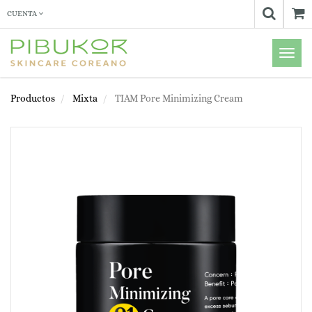
CUENTA
Menú
de
Naveg
Productos
Mixta
TIAM Pore Minimizing Cream