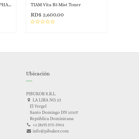
TIAM AC Fighting AHA BHA PHA Toner
TIAM Vita B3 Mist Toner
RD$
2,600.00
Ubicación
PIBUKOR S.R.L.
LA LIRA NO. 23
El Vergel
Santo Domingo DN 10107
República Dominicana
+1 (829) 573-3901
info@pibukor.com