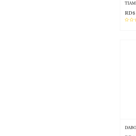
TIAM
RD
DABO 