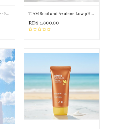
TIAM Snail and Azulene Water Essence
TIAM Snail and Azulene Low pH Cleanser
RD$
1,800.00