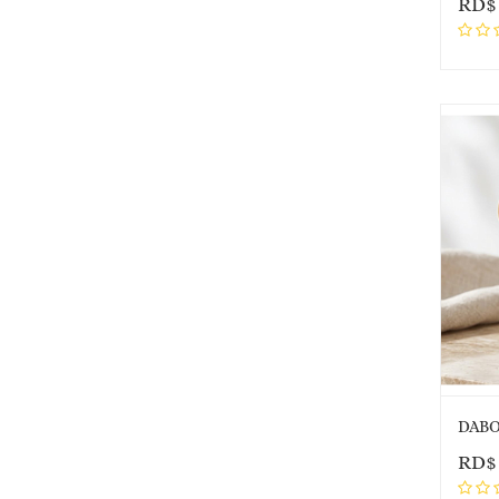
RD
DABO
RD