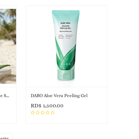
DABO Aloe Vera Tone-Up Base Sunscream 70ml
DABO Aloe Vera Peeling Gel
RD$
1,500.00
iente