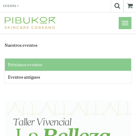
CUENTA
Menú
de
Naveg
Nuestros eventos
Próximos eventos
Eventos antiguos