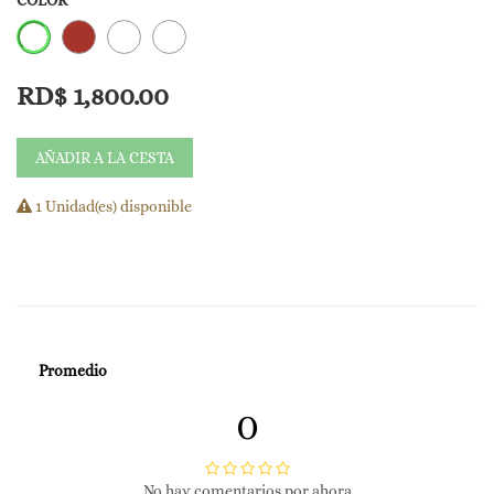
COLOR
Un set práctico para prolongar tu rutina de maquillaje y cuidado.
RD$
1,800.00
💰 Precio especial: RD$1,800
AÑADIR A LA CESTA
1 Unidad(es) disponible
Promedio
0
No hay comentarios por ahora