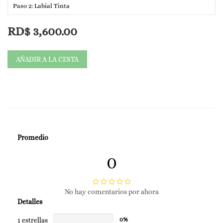
Paso 2: Labial Tinta
Este kit es maravilloso para ti si quieres lucir Piel de Delfín.
RD$
3,600.00
🎄 Precio de Navidad: RD$ 4,300
AÑADIR A LA CESTA
💸 Antes: RD$ 3,600
Promedio
0
No hay comentarios por ahora
Detalles
1 estrellas
0%