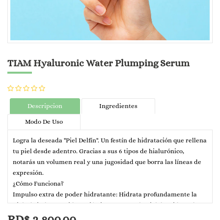
TIAM Hyaluronic Water Plumping Serum
Descripcion
Ingredientes
Modo De Uso
Logra la deseada "Piel Delfín". Un festín de hidratación que rellena
tu piel desde adentro. Gracias a sus 6 tipos de hialurónico,
notarás un volumen real y una jugosidad que borra las líneas de
expresión.
¿Cómo Funciona?
Impulso extra de poder hidratante: Hidrata profundamente la
piel y brinda una hidratación intensa para la piel deshidratada y
seca.
RD$
2,800.00