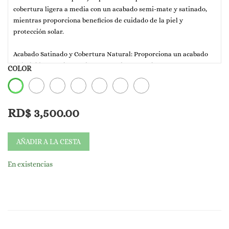
cobertura ligera a media con un acabado semi-mate y satinado,
mientras proporciona beneficios de cuidado de la piel y
protección solar.
Acabado Satinado y Cobertura Natural: Proporciona un acabado
"saludable y verde" que luce natural, no pesado. Ofrece una
COLOR
cobertura que unifica el tono de la piel y disimula imperfecciones
sin crear un "efecto máscara". El acabado es descrito como semi-
mate o satinado, lo que significa que no es completamente mate
RD$
3,500.00
ni excesivamente brillante, ideal para un aspecto fresco y
radiante.
AÑADIR A LA CESTA
Protección Solar (SPF30 PA++): Un factor importante,
especialmente para el uso diario. Ofrece protección contra los
En existencias
rayos UVA y UVB, ayudando a prevenir el daño solar y el
fotoenvejecimiento