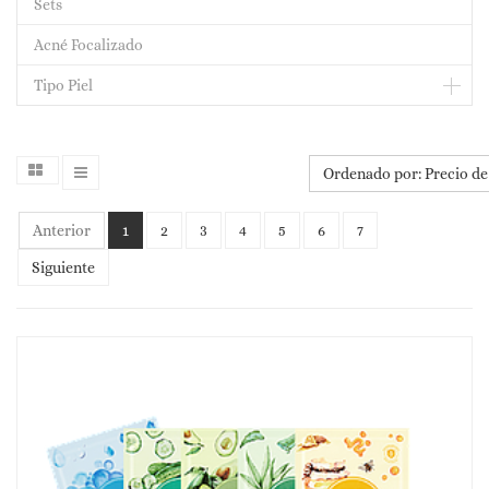
Sets
Acné Focalizado
Tipo Piel
Ordenado por: Precio de
Anterior
1
2
3
4
5
6
7
Siguiente