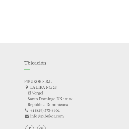
Ubicación
PIBUKOR S.R.L.
LA LIRA NO. 23
El Vergel
Santo Domingo DN 10107
República Dominicana
+1 (829) 573-3901
info@pibukor.com