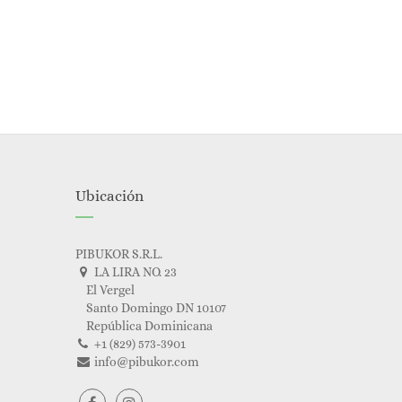
Ubicación
PIBUKOR S.R.L.
LA LIRA NO. 23
El Vergel
Santo Domingo DN 10107
República Dominicana
+1 (829) 573-3901
info@pibukor.com