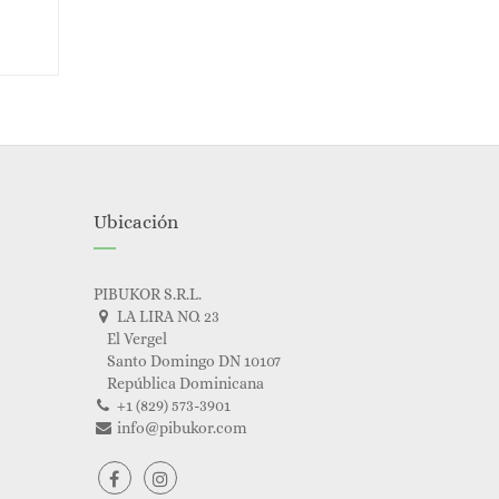
Ubicación
PIBUKOR S.R.L.
LA LIRA NO. 23
El Vergel
Santo Domingo DN 10107
República Dominicana
+1 (829) 573-3901
info@pibukor.com