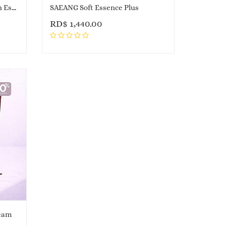
SAEANG Oriental Herb Boyun Essence
SAEANG Soft Essence Plus
RD$
1,440.00
ream